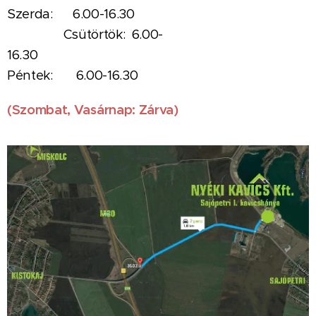
Szerda:
6.00-16.30
Csütörtök:
6.00-
16.3
0
P
én
tek: 6.00-16.30
(Szombat,
Vasárnap:
Zárva)