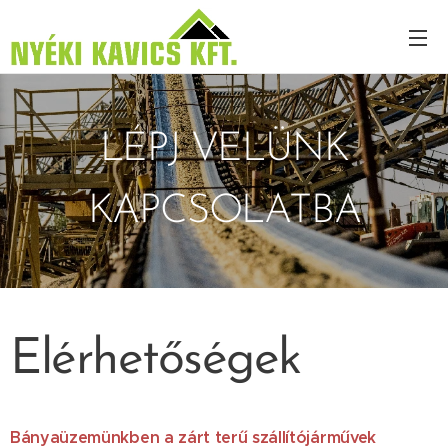
LÉPJ VELÜNK
KAPCSOLATBA
Elérhetőségek
Bányaüzemünkben a zárt terű szállítójárművek