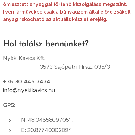
ömlesztett anyaggal történő kiszolgálása megszűnt.
Ilyen járművekbe csak a bányaüzem által előre zsákolt
anyag rakodható az aktuális készlet
erejéig.
Hol találsz bennünket?
Nyéki Kavics Kft.
3573 Sajópetri, Hrsz.: 035/3
+36-30-445-7474
info@nyekikavics.hu
GPS:
N: 48.0455809705°,
E: 20.8774030209°