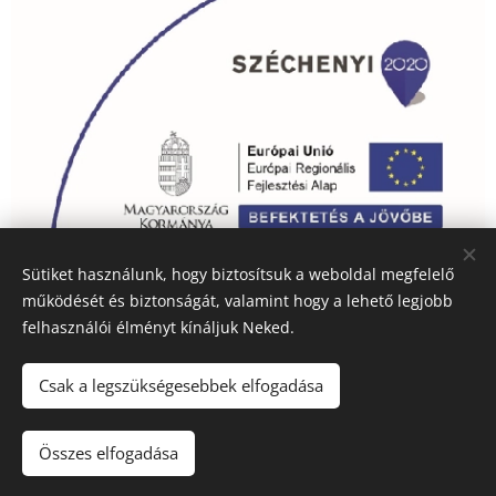
Sütiket használunk, hogy biztosítsuk a weboldal megfelelő
működését és biztonságát, valamint hogy a lehető legjobb
felhasználói élményt kínáljuk Neked.
2019-2024 Nyéki Kavics Kft.
Csak a legszükségesebbek elfogadása
Sütik
×
Nyelvek
Összes elfogadása
Magyar
Slovenski