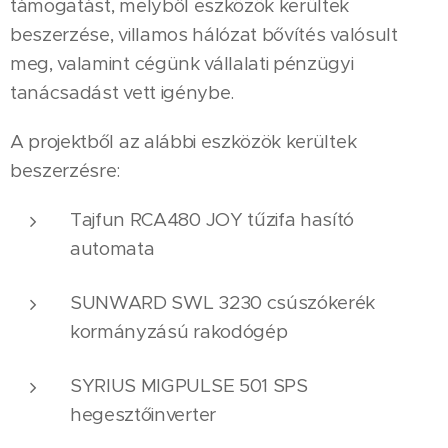
támogatást, melyből eszközök kerültek
beszerzése, villamos hálózat bővítés valósult
meg, valamint cégünk vállalati pénzügyi
tanácsadást vett igénybe.
A projektből az alábbi eszközök kerültek
beszerzésre:
Tajfun RCA480 JOY tűzifa hasító
automata
SUNWARD SWL 3230 csúszókerék
kormányzású rakodógép
SYRIUS MIGPULSE 501 SPS
hegesztőinverter